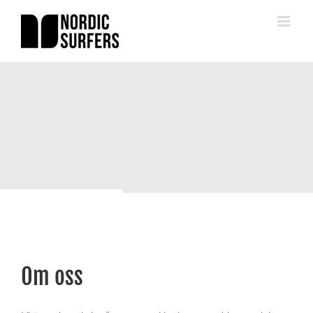
Fortsätt
till
innehållet
Om oss